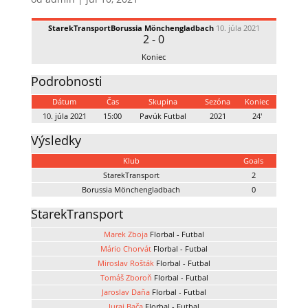
StarekTransport
Borussia Mönchengladbach
10. júla 2021
2
-
0
Koniec
Podrobnosti
Dátum
Čas
Skupina
Sezóna
Koniec
10. júla 2021
15:00
Pavúk Futbal
2021
24'
Výsledky
Klub
Goals
StarekTransport
2
Borussia Mönchengladbach
0
StarekTransport
Marek Zboja
Florbal - Futbal
Mário Chorvát
Florbal - Futbal
Miroslav Rošták
Florbal - Futbal
Tomáš Zboroň
Florbal - Futbal
Jaroslav Daňa
Florbal - Futbal
Juraj Bača
Florbal - Futbal