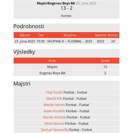
Majstri
Engerau Boys BA
23. júna 2023
13
-
2
Koniec
Podrobnosti
Dátum
Čas
Skupina
Sezóna
Koniec
23. júna 2023
19:30
SKUPINA D – FLORBAL - 2023
2023
24'
Výsledky
Klub
Goals
Majstri
13
Engerau Boys BA
2
Majstri
Filip Kuráň
Florbal - Futbal
Matúš Píši
Florbal - Futbal
Marián Mores
Florbal - Futbal
Adam Kozáčik
Florbal - Futbal
Marián Klimčik
Florbal - Futbal
Miloš Bútora
Florbal - Futbal
Samuel Zemančík
Florbal - Futbal