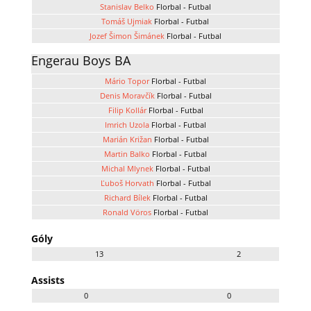
Stanislav Belko
Florbal - Futbal
Tomáš Ujmiak
Florbal - Futbal
Jozef Šimon Šimánek
Florbal - Futbal
Engerau Boys BA
Mário Topor
Florbal - Futbal
Denis Moravčík
Florbal - Futbal
Filip Kollár
Florbal - Futbal
Imrich Uzola
Florbal - Futbal
Marián Križan
Florbal - Futbal
Martin Balko
Florbal - Futbal
Michal Mlynek
Florbal - Futbal
Ľuboš Horvath
Florbal - Futbal
Richard Bílek
Florbal - Futbal
Ronald Vöros
Florbal - Futbal
Góly
13
2
Assists
0
0