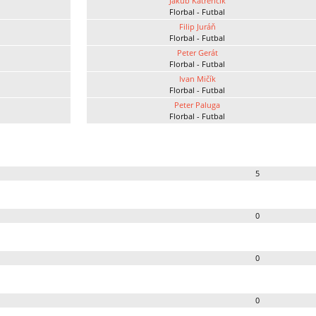
Jakub Katrenčík
Florbal - Futbal
Filip Juráň
Florbal - Futbal
Peter Gerát
Florbal - Futbal
Ivan Mičík
Florbal - Futbal
Peter Paluga
Florbal - Futbal
5
0
0
0