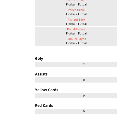
Ľuboš Horvath
Florbal - Futbal
Imrich Uzola
Florbal - Futbal
Richard Bilek
Florbal - Futbal
Ronald Vöros
Florbal - Futbal
Samuel Rajták
Florbal - Futbal
Góly
2
Assists
0
Yellow Cards
0
Red Cards
0