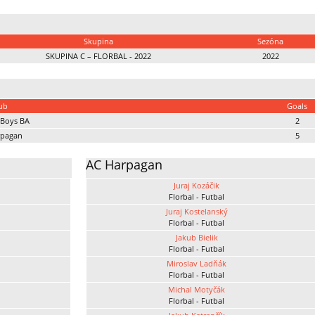
Skupina
Sezóna
SKUPINA C – FLORBAL - 2022
2022
ub
Goals
 Boys BA
2
rpagan
5
AC Harpagan
Juraj Kozáčik
Florbal - Futbal
Juraj Kostelanský
Florbal - Futbal
Jakub Bielik
Florbal - Futbal
Miroslav Ladňák
Florbal - Futbal
Michal Motyčák
Florbal - Futbal