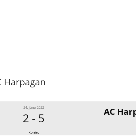
C Harpagan
24. júna 2022
AC Har
2
-
5
Koniec