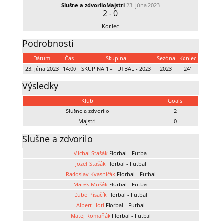
Slušne a zdvorilo
Majstri
23. júna 2023
2
-
0
Koniec
Podrobnosti
Dátum
Čas
Skupina
Sezóna
Koniec
23. júna 2023
14:00
SKUPINA 1 – FUTBAL - 2023
2023
24'
Výsledky
Klub
Goals
Slušne a zdvorilo
2
Majstri
0
Slušne a zdvorilo
Michal Stašák
Florbal - Futbal
Jozef Stašák
Florbal - Futbal
Radoslav Kvasničák
Florbal - Futbal
Marek Mušák
Florbal - Futbal
Ľubo Pisačík
Florbal - Futbal
Albert Hoti
Florbal - Futbal
Matej Romaňák
Florbal - Futbal