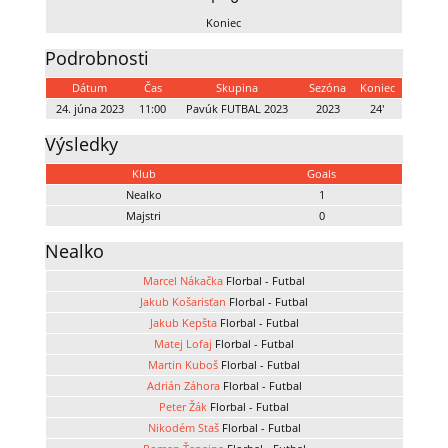
Koniec
Podrobnosti
Dátum
Čas
Skupina
Sezóna
Koniec
24. júna 2023
11:00
Pavúk FUTBAL 2023
2023
24'
Výsledky
Klub
Goals
Nealko
1
Majstri
0
Nealko
Marcel Nákačka
Florbal - Futbal
Jakub Košarisťan
Florbal - Futbal
Jakub Kepšta
Florbal - Futbal
Matej Lofaj
Florbal - Futbal
Martin Kuboš
Florbal - Futbal
Adrián Záhora
Florbal - Futbal
Peter Žák
Florbal - Futbal
Nikodém Staš
Florbal - Futbal