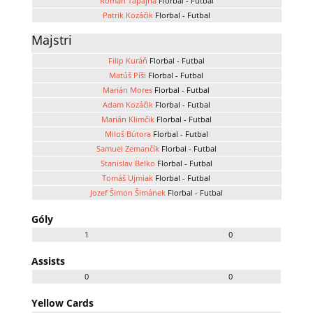
Roman Ťapajna
Florbal - Futbal
Patrik Kozáčik
Florbal - Futbal
Majstri
Filip Kuráň
Florbal - Futbal
Matúš Píši
Florbal - Futbal
Marián Mores
Florbal - Futbal
Adam Kozáčik
Florbal - Futbal
Marián Klimčik
Florbal - Futbal
Miloš Bútora
Florbal - Futbal
Samuel Zemančík
Florbal - Futbal
Stanislav Belko
Florbal - Futbal
Tomáš Ujmiak
Florbal - Futbal
Jozef Šimon Šimánek
Florbal - Futbal
Góly
1
0
Assists
0
0
Yellow Cards