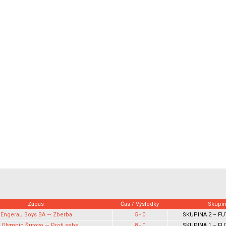
Zápas
Čas / Výsledky
Skupi
Engerau Boys BA — Zberba
5 - 0
SKUPINA 2 – FU
 Olympic Šutovo — Proti sebe
8 - 0
SKUPINA 1 – FU