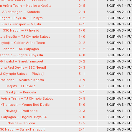
n Aréna Team — Nealko a Kepšta
0 - 5
SKUPINA 1 – FU
AC Harpagan — Kondela
2 - 4
SKUPINA 2 – FU
Engerau Boys BA — S nikým
0 - 2
SKUPINA 2 – FU
StarekTransport — Majstri
4 - 1
SKUPINA 3 – FU
SSC Neopil — FF Invalid
1 - 0
SKUPINA 3 – FU
ko a Kepšta — TJ Olympic Šutovo
1 - 0
SKUPINA 1 – FU
layboji — Gabion Aréna Team
0 - 2
SKUPINA 1 – FU
Zberba — AC Harpagan
1 - 2
SKUPINA 2 – FU
Kondela — Engerau Boys BA
4 - 0
SKUPINA 2 – FU
FF Invalid — StarekTransport
0 - 2
SKUPINA 3 – FU
ung Red Devils — SSC Neopil
0 - 3
SKUPINA 3 – FU
J Olympic Šutovo — Playboji
5 - 1
SKUPINA 1 – FU
roti sebe — Nealko a Kepšta
0 - 9
SKUPINA 1 – FU
Majstri — FF Invalid
4 - 1
SKUPINA 3 – FU
S nikým — Kondela
0 - 1
SKUPINA 2 – FU
 Aréna Team — TJ Olympic Šutovo
0 - 5
SKUPINA 1 – FU
ekTransport — Young Red Devils
5 - 0
SKUPINA 3 – FU
Playboji — Proti sebe
0 - 3
SKUPINA 1 – FU
 Harpagan — Engerau Boys BA
6 - 0
SKUPINA 2 – FU
Zberba — S nikým
1 - 5
SKUPINA 2 – FU
SC Neopil — StarekTransport
2 - 1
SKUPINA 3 – FU