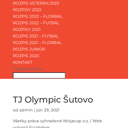
ROZPIS VETERÁN 2023
ROZPISY 2022
ROZPIS 2022 – FLORBAL
ROZPIS 2022 – FUTBAL
ROZPISY 2021
ROZPIS 2021 – FUTBAL
ROZPIS 2021 – FLORBAL
ROZPIS JUNIOR
ROZPIS 2020
KONTAKT
Vyberte stranu
TJ Olympic Šutovo
od
admin
|
jún 29, 2021
Všetky práva vyhradené Ninjacup o.z. / Web
vytvoril Fúúdobre.